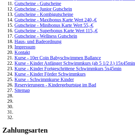
Gutscheine - Gutscheine
Gutscheine - Junior Gutschein
Gutscheine - Kombigutscheine
Gutscheine - Maxibonus Karte Wert 240,-€
Gutscheine - Minibonus Karte Wert 55,-€
Gutscheine - Superbonus Karte Wert 115,-€
Gutscheine - Wellness Gutschein
Haus- und Badeordnung
Impressum
Kontakt
Kurse - 10er Coin Babyschwimmen Ballance
Kurse - Kinder Anfänger Schwimmkurs (ab 5 1/2 J.) 15x45min
Kurse - Kinder Fortgeschrittene Schwimmkurs 5x45min
Kurse - Kinder Förder Schwimmkurs
Kurse - Schwimmkurse Kinder
Reservierungen - Kindergeburtstag im Bad
Sitemap
Zahlungsarten